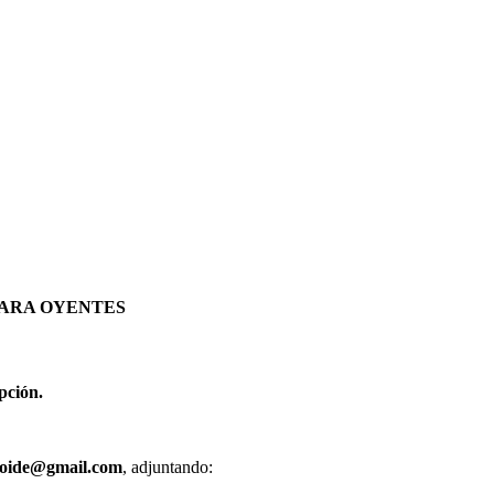
PARA OYENTES
pción.
aoide@gmail.com
, adjuntando: