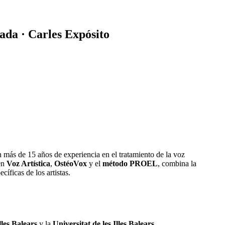
tada · Carles Expósito
on más de 15 años de experiencia en el tratamiento de la voz
 en
Voz Artística
,
OstéoVox
y el
método PROEL
, combina la
íficas de los artistas.
lles Balears
y la
Universitat de les Illes Balears
.