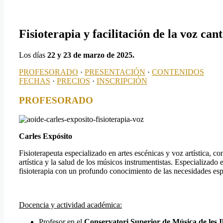
Fisioterapia y facilitación de la voz can
Los días
22 y 23 de marzo de 2025.
PROFESORADO
·
PRESENTACIÓN
·
CONTENIDOS
FECHAS
·
PRECIOS
·
INSCRIPCIÓN
PROFESORADO
Carles Expósito
Fisioterapeuta especializado en artes escénicas y voz artística, c
artística y la salud de los músicos instrumentistas. Especializado
fisioterapia con un profundo conocimiento de las necesidades espec
Docencia y actividad académica:
Profesor en el
Conservatori Superior de Música de les I