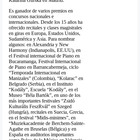
Katarina Gurska en Madrid.
Es ganador de varios premios en
concursos nacionales e
internacionales. Desde los 15 años ha
ofrecido recitales y clases magistrales
en giras en Europa, Estados Unidos,
Sudamérica y Asia. Para nombrar
algunos: en Alexandria y New
Harmony (Indianapolis, EE.UU), en
el Festival internacional de Piano en
Bucaramanga, Festival Internacional
de Piano en Barrancabermeja, ciclo
“Temporada Internacional en
Manizales” (Colombia), “Kolarac” en
Belgrado (Serbia), en el Instituto
“Kodály”, Escuela “Kodály”, en el
Museo “Béla Bartók”, en uno de los
más importantes festivales “Zsidó
Kulturális FeszRvál” en Szeged
(Hungría), recitales en Suecia, Grecia,
en el festival “Midis-minimes”, en
“Muziekacademie de Berchem-Sainte-
Agathe en Bruselas (Bélgica) y en
España en auditorios importantes